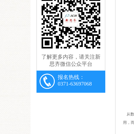
了解更多内容，请关注新
思齐微信公众平台
报名热线：
0371-63697068
从数
用，