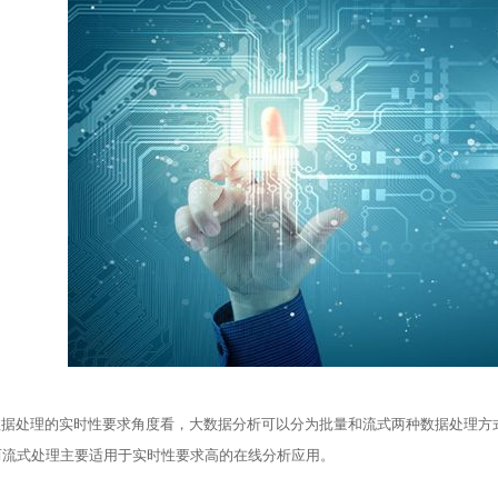
据处理的实时性要求角度看，大数据分析可以分为批量和流式两种数据处理方
而流式处理主要适用于实时性要求高的在线分析应用。