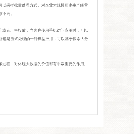
可以采样批量处理方式。对企业大规模历史生产经营
求不高。
介或者广告投放，当客户使用手机访问应用时，可以
析也是流式处理的一种典型应用，可以基于搜索大数
示过程，对体现大数据的价值都有非常重要的作用。