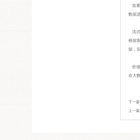
批量
数据
流式
根据
据，
价值
在大
下一篇
上一篇