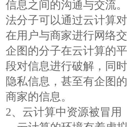
信息之间的沟通与交流
法分子可以通过云计算
在用户与商家进行网络
企图的分子在云计算的
段对信息进行破解，同
隐私信息，甚至有企图
商家的信息。
2、云计算中资源被冒用