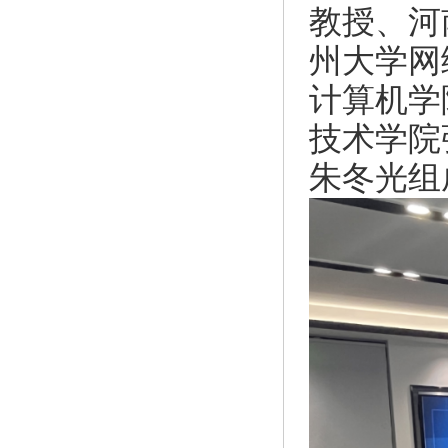
教授、河
州大学网
计算机学
技术学院
朱冬光组