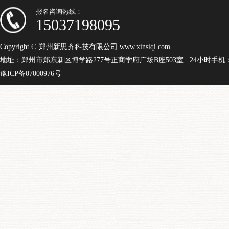
报名咨询热线：
15037198095
Copyright © 郑州新思齐科技有限公司 www.xinsiqi.com
地址：郑州市郑东新区博学路277号正商学府广场B座503室 24小时手机：15
豫ICP备07000976号