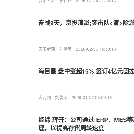
潇湘名医
李柱铭
2026-01-29 21:25:13
奋战9天，京投清淤;突击队<清>除淤
天眼新闻
刘俊英
2026-02-06 15:50:13
海目星,盘中涨超16% 签订4亿元
大河网
刘俊英
2026-01-27 03:09:13
经纬.辉开：公司通过;ERP、MES
理，以提高存货周转速度