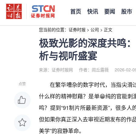
首页
快讯
要闻
股市
您当前的位置：
证券时报
>
公司
>
正文
极致光影的深度共鸣：
析与视听盛宴
来源：证券时报网
作者：闾丘露薇
2026-02-0
在繁华嘈杂的数字时代，当指尖滑
点赞
什么样的精神慰藉？是单😁纯的官能刺
鸣？提到“91制片所最新资源”，很多
但如果你真正深入去审视近期发布的作品
美学”的寂静革命。