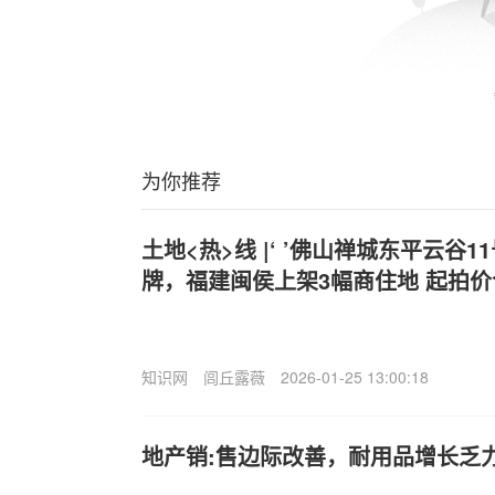
为你推荐
土地<热>线 |‘ ’佛山禅城东平云谷1
牌，福建闽侯上架3幅商住地 起拍价合
知识网
闾丘露薇
2026-01-25 13:00:18
地产销:售边际改善，耐用品增长乏力