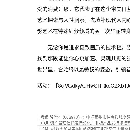
受的消费升级。它代表了在这个审美日
艺术探索与人性洞察，去填补现代人内
影艺术在特殊细分领域的🔥一次华丽转
无论你是追求极致画质的技术控，还
找到那段能让你心跳加速、灵魂共振的独
世界里，它始终以最敏锐的姿态，引领
活动：【
8cjVGdkyAuHwSRRkeCZXbTJ
侨银;股?份（002973）：中标莱州市住房和城乡
10月,资产管理信托发行分化：非标产品发行规模
加拿{大}野火加剧美国中西部和东北部空气质量恶